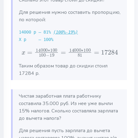
Для решения нужно составить пропорцию,
по которой:
14000 р — 81%
(100%-19%)
X р — 100%
x
=
14000
∗
100
100
−
19
=
14000
∗
100
8
Таким образом товар до скидки стоил
17284 р.
Чистая заработная плата работнику
составила 35.000 руб. Из нее уже вычли
15% налогов. Сколько составляла зарплата
до вычета налога?
Для решения пусть зарплата до вычета