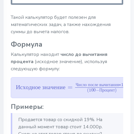
Такой калькулятор будет полезен для
математических задач, а также нахождения
суммы до вычета налогов.
Формула
Калькулятор находит
число до вычитания
процента
(исходное значение), используя
следующую формулу:
Исходное значение
=
Число после вычитания
Ч
и
с
л
о
п
о
с
л
е
в
ы
ч
и
т
а
н
и
я
И
с
х
о
д
н
о
е
з
н
а
ч
е
н
и
е
П
р
о
ц
е
н
т
Примеры:
Продается товар со скидкой 19%. На
данный момент товар стоит 14.000р.
Сколько этот товар стоил до скидки?